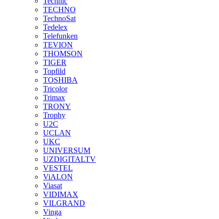
Technic
TECHNO
TechnoSat
Tedelex
Telefunken
TEVION
THOMSON
TIGER
Topfild
TOSHIBA
Tricolor
Trimax
TRONY
Trophy
U2C
UCLAN
UKC
UNIVERSUM
UZDIGITALTV
VESTEL
ViALON
Viasat
VIDIMAX
VILGRAND
Vinga