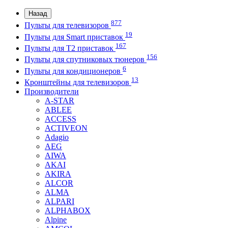
Назад
877
Пульты для телевизоров
19
Пульты для Smart приставок
167
Пульты для Т2 приставок
156
Пульты для спутниковых тюнеров
6
Пульты для кондиционеров
13
Кронштейны для телевизоров
Производители
A-STAR
ABLEE
ACCESS
ACTIVEON
Adagio
AEG
AIWA
AKAI
AKIRA
ALCOR
ALMA
ALPARI
ALPHABOX
Alpine