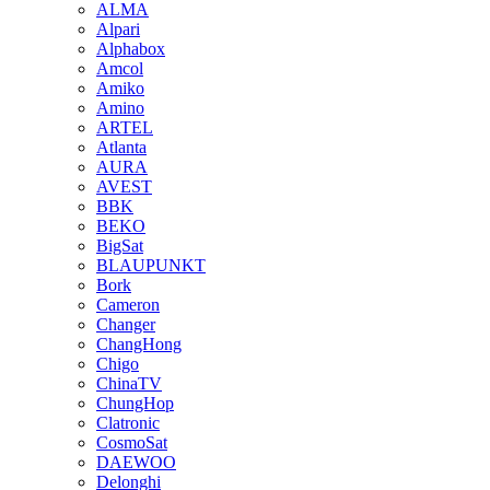
ALMA
Alpari
Alphabox
Amcol
Amiko
Amino
ARTEL
Atlanta
AURA
AVEST
BBK
BEKO
BigSat
BLAUPUNKT
Bork
Cameron
Changer
ChangHong
Chigo
ChinaTV
ChungHop
Clatronic
CosmoSat
DAEWOO
Delonghi