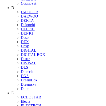
CosmoSat
D
D-COLOR
DAEWOO
DEKTA
Delonghi
DELPHI
DENKI
Deso
DEX
Dexp
DIGITAL
DIGITAL BOX
Distar
DIVISAT
DLS
Dmtech
DNS
DreamBox
Dreamsky
Dune
E
ECHOSTAR
Electa
ELECTRON