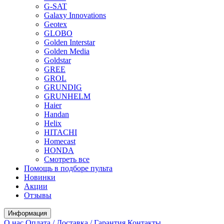
G-SAT
Galaxy Innovations
Geotex
GLOBO
Golden Interstar
Golden Media
Goldstar
GREE
GROL
GRUNDIG
GRUNHELM
Haier
Handan
Helix
HITACHI
Homecast
HONDA
Смотреть все
Помощь в подборе пульта
Новинки
Акции
Отзывы
Информация
О нас
Оплата / Доставка / Гарантия
Контакты