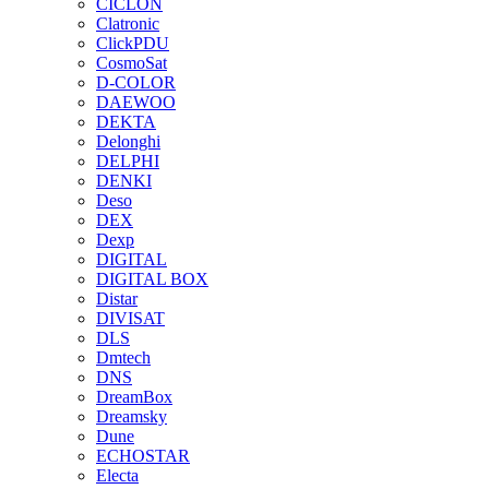
CICLON
Clatronic
ClickPDU
CosmoSat
D-COLOR
DAEWOO
DEKTA
Delonghi
DELPHI
DENKI
Deso
DEX
Dexp
DIGITAL
DIGITAL BOX
Distar
DIVISAT
DLS
Dmtech
DNS
DreamBox
Dreamsky
Dune
ECHOSTAR
Electa