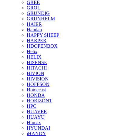
GREE
GROL
GRUNDIG
GRUNHELM
HAIER
Handan
HAPPY SHEEP
HARPER
HDOPENBOX
Helix
HELIX
HISENSE
HITACHI
HIVION
HIVISION
HOFFSON
Homecast
HONDA
HORIZONT
HPC
HUAVEE
HUAYU
Humax
HYUNDAI
iHANDY