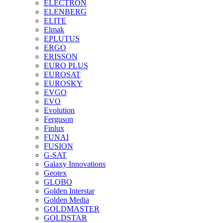
ELECTRON
ELENBERG
ELITE
Elmak
EPLUTUS
ERGO
ERISSON
EURO PLUS
EUROSAT
EUROSKY
EVGO
EVO
Evolution
Ferguson
Finlux
FUNAI
FUSION
G-SAT
Galaxy Innovations
Geotex
GLOBO
Golden Interstar
Golden Media
GOLDMASTER
GOLDSTAR