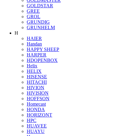
GOLDMASTER
GOLDSTAR
GREE
GROL
GRUNDIG
GRUNHELM
H
HAIER
Handan
HAPPY SHEEP
HARPER
HDOPENBOX
Helix
HELIX
HISENSE
HITACHI
HIVION
HIVISION
HOFFSON
Homecast
HONDA
HORIZONT
HPC
HUAVEE
HUAYU