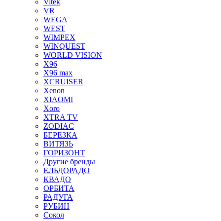
Vitek
VR
WEGA
WEST
WIMPEX
WINQUEST
WORLD VISION
X96
X96 max
XCRUISER
Xenon
XIAOMI
Xoro
XTRA TV
ZODIAC
БЕРЕЗКА
ВИТЯЗЬ
ГОРИЗОНТ
Другие бренды
ЕЛЬДОРАДО
КВАДО
ОРБИТА
РАДУГА
РУБИН
Сокол