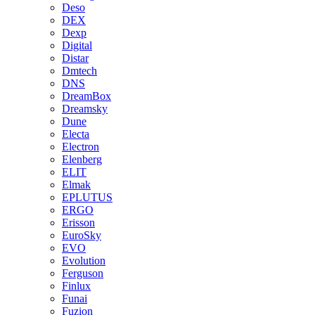
Deso
DEX
Dexp
Digital
Distar
Dmtech
DNS
DreamBox
Dreamsky
Dune
Electa
Electron
Elenberg
ELIT
Elmak
EPLUTUS
ERGO
Erisson
EuroSky
EVO
Evolution
Ferguson
Finlux
Funai
Fuzion