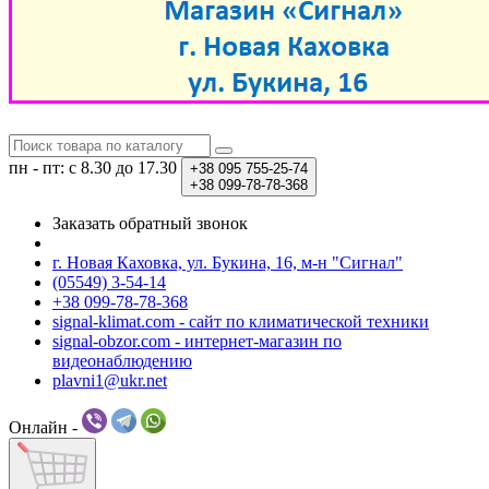
пн - пт: с 8.30 до 17.30
+38
095 755-25-74
+38
099-78-78-368
Заказать обратный звонок
г. Новая Каховка, ул. Букина, 16, м-н "Сигнал"
(05549) 3-54-14
+38 099-78-78-368
signal-klimat.com - сайт по климатической техники
signal-obzor.com - интернет-магазин по
видеонаблюдению
plavni1@ukr.net
Онлайн -