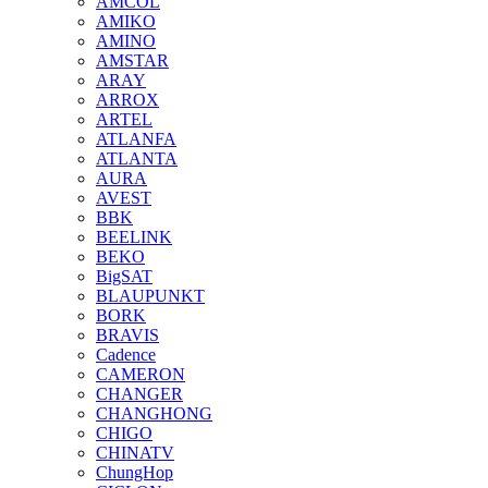
AMCOL
AMIKO
AMINO
AMSTAR
ARAY
ARROX
ARTEL
ATLANFA
ATLANTA
AURA
AVEST
BBK
BEELINK
BEKO
BigSAT
BLAUPUNKT
BORK
BRAVIS
Cadence
CAMERON
CHANGER
CHANGHONG
CHIGO
CHINATV
ChungHop