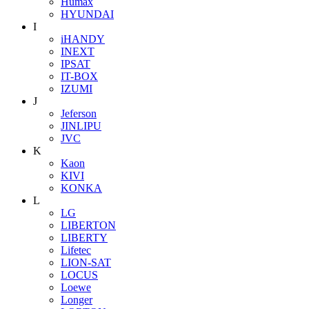
Humax
HYUNDAI
I
iHANDY
INEXT
IPSAT
IT-BOX
IZUMI
J
Jeferson
JINLIPU
JVC
K
Kaon
KIVI
KONKA
L
LG
LIBERTON
LIBERTY
Lifetec
LION-SAT
LOCUS
Loewe
Longer