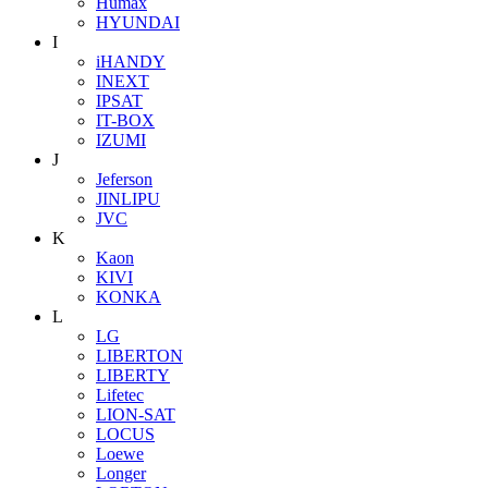
Humax
HYUNDAI
I
iHANDY
INEXT
IPSAT
IT-BOX
IZUMI
J
Jeferson
JINLIPU
JVC
K
Kaon
KIVI
KONKA
L
LG
LIBERTON
LIBERTY
Lifetec
LION-SAT
LOCUS
Loewe
Longer