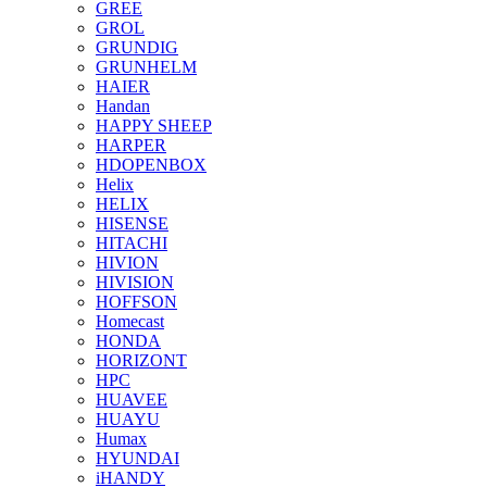
GREE
GROL
GRUNDIG
GRUNHELM
HAIER
Handan
HAPPY SHEEP
HARPER
HDOPENBOX
Helix
HELIX
HISENSE
HITACHI
HIVION
HIVISION
HOFFSON
Homecast
HONDA
HORIZONT
HPC
HUAVEE
HUAYU
Humax
HYUNDAI
iHANDY