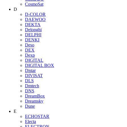
CosmoSat
D
D-COLOR
DAEWOO
DEKTA
Delonghi
DELPHI
DENKI
Deso
DEX
Dexp
DIGITAL
DIGITAL BOX
Distar
DIVISAT
DLS
Dmtech
DNS
DreamBox
Dreamsky
Dune
E
ECHOSTAR
Electa
ELECTRON