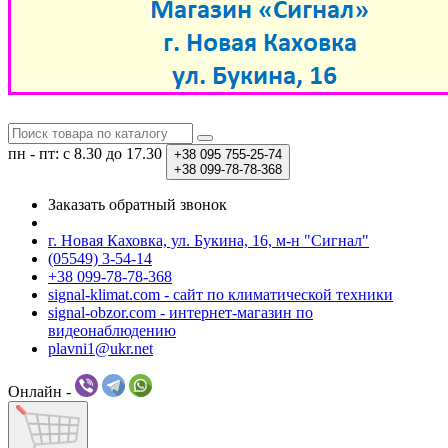
пн - пт: с 8.30 до 17.30
+38
095 755-25-74
+38
099-78-78-368
Заказать обратный звонок
г. Новая Каховка, ул. Букина, 16, м-н "Сигнал"
(05549) 3-54-14
+38 099-78-78-368
signal-klimat.com - сайт по климатической техники
signal-obzor.com - интернет-магазин по
видеонаблюдению
plavni1@ukr.net
Онлайн -