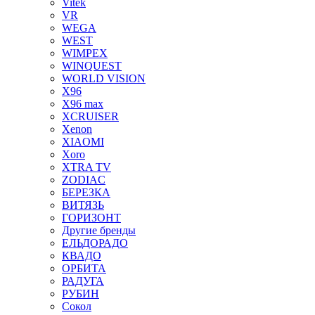
Vitek
VR
WEGA
WEST
WIMPEX
WINQUEST
WORLD VISION
X96
X96 max
XCRUISER
Xenon
XIAOMI
Xoro
XTRA TV
ZODIAC
БЕРЕЗКА
ВИТЯЗЬ
ГОРИЗОНТ
Другие бренды
ЕЛЬДОРАДО
КВАДО
ОРБИТА
РАДУГА
РУБИН
Сокол