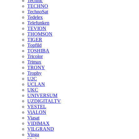
Technic
TECHNO
TechnoSat
Tedelex
Telefunken
TEVION
THOMSON
TIGER
Topfild
TOSHIBA
Tricolor
Trimax
TRONY
Trophy
U2C
UCLAN
UKC
UNIVERSUM
UZDIGITALTV
VESTEL
ViALON
Viasat
VIDIMAX
VILGRAND
Vinga