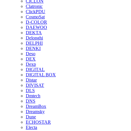
CICLON
Clatronic
ClickPDU
CosmoSat
D-COLOR
DAEWOO
DEKTA
Delonghi
DELPHI
DENKI
Deso
DEX
Dexp
DIGITAL
DIGITAL BOX
Distar
DIVISAT
DLS
Dmtech
DNS
DreamBox
Dreamsky
Dune
ECHOSTAR
Electa