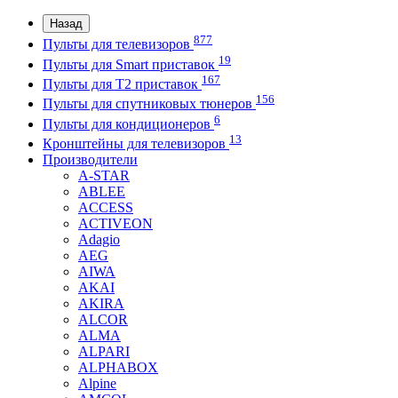
Назад
877
Пульты для телевизоров
19
Пульты для Smart приставок
167
Пульты для Т2 приставок
156
Пульты для спутниковых тюнеров
6
Пульты для кондиционеров
13
Кронштейны для телевизоров
Производители
A-STAR
ABLEE
ACCESS
ACTIVEON
Adagio
AEG
AIWA
AKAI
AKIRA
ALCOR
ALMA
ALPARI
ALPHABOX
Alpine