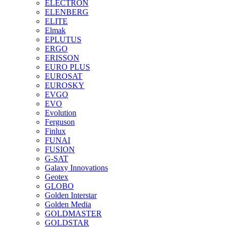
ELECTRON
ELENBERG
ELITE
Elmak
EPLUTUS
ERGO
ERISSON
EURO PLUS
EUROSAT
EUROSKY
EVGO
EVO
Evolution
Ferguson
Finlux
FUNAI
FUSION
G-SAT
Galaxy Innovations
Geotex
GLOBO
Golden Interstar
Golden Media
GOLDMASTER
GOLDSTAR