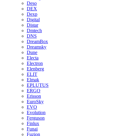
Deso
DEX
Dexp
Digital
Distar
Dmtech
DNS
DreamBox
Dreamsky
Dune
Electa
Electron
Elenberg
ELIT
Elmak
EPLUTUS
ERGO
Erisson
EuroSky
EVO
Evolution
Ferguson
Finlux
Funai
Fuzion