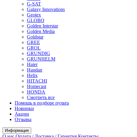
G-SAT
Galaxy Innovations
Geotex
GLOBO
Golden Interstar
Golden Media
Goldstar
GREE
GROL
GRUNDIG
GRUNHELM
Haier
Handan
Helix
HITACHI
Homecast
HONDA
Смотреть все
Помощь в подборе пульта
Новинки
Акции
Отзывы
Информация
О нас
Оплата / Доставка / Гарантия
Контакты