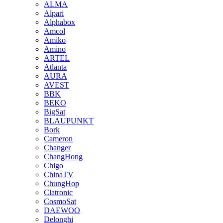
ALMA
Alpari
Alphabox
Amcol
Amiko
Amino
ARTEL
Atlanta
AURA
AVEST
BBK
BEKO
BigSat
BLAUPUNKT
Bork
Cameron
Changer
ChangHong
Chigo
ChinaTV
ChungHop
Clatronic
CosmoSat
DAEWOO
Delonghi