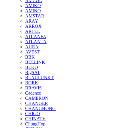
AMCOL
AMIKO
AMINO
AMSTAR
ARAY
ARROX
ARTEL
ATLANFA
ATLANTA
AURA
AVEST
BBK
BEELINK
BEKO
BigSAT
BLAUPUNKT
BORK
BRAVIS
Cadence
CAMERON
CHANGER
CHANGHONG
CHIGO
CHINATV
ChungHop