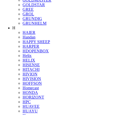
GOLDMASTER
GOLDSTAR
GREE
GROL
GRUNDIG
GRUNHELM
H
HAIER
Handan
HAPPY SHEEP
HARPER
HDOPENBOX
Helix
HELIX
HISENSE
HITACHI
HIVION
HIVISION
HOFFSON
Homecast
HONDA
HORIZONT
HPC
HUAVEE
HUAYU